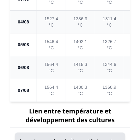
°C
°C
°C
°
1527.4
1386.6
1311.4
134
04/08
°C
°C
°C
°
1546.4
1402.1
1326.7
136
05/08
°C
°C
°C
°
1564.4
1415.3
1344.6
137
06/08
°C
°C
°C
°
1564.4
1430.3
1360.9
13
07/08
°C
°C
°C
°
Lien entre température et
développement des cultures