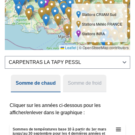
Stations CRIIAM Sud
Stations Météo FRANCE
Stations INRA
Leaflet
|
© OpenStreetMap contributors
Somme de chaud
Somme de froid
Cliquer sur les années ci-dessous pour les
afficher/enlever dans le graphique :
Sommes de températures base 10 à partir du 1er mars jusq
Sommes de températures base 10 à partir du 1er mars
Line chart with 5 lines.
jusqu'au 30 septembre pour les 4 dernières années et