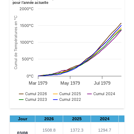
pour l'année actuelle
View as data table, Sommes de températures base 10 à part
2000°C
The chart has 1 X axis displaying Time. Data ranges from 
Cumul de Températures en °C
The chart has 1 Y axis displaying Cumul de Températures e
1500°C
1000°C
500°C
0°C
Mar 1979
May 1979
Jul 1979
Cumul 2026
Cumul 2025
Cumul 2024
Cumul 2023
Cumul 2022
End of interactive chart.
Jour
2026
2025
2024
20
1508.8
1372.3
1294.7
133
03/08